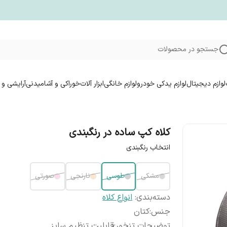
جستجو در محصولات
لوازم دیجیتال
لوازم یدکی خودرو
لوازم خانگی
ابزار آلات
خوراکی و آشامیدنی
آرایشی و 
کلاه کپ ساده در رنگبندی
انتخاب رنگبندی
مشکی
طوسی
نارنجی
صورتی
دسته‌بندی
:
انواع کلاه
جنس
:
کتان
توضیحات تنخور
:
قابلیت تنظیم سایز