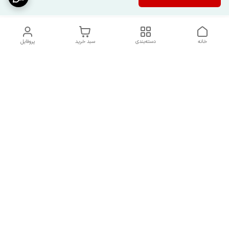
خانه
دسته‌بندی
سبد خرید
پروفایل
دسترسی سریع
شرایط تعویض و مرجوعی
تماس با ما
کالا
درباره ما
کد تخفیفات روزانه هوجی
کالا
نحوه پیگیری سفارشات و کد
مرسولات
هفت روز هفته ، از ساعت ۹صبح الی ۹شب پاسخگوی شما هستیم