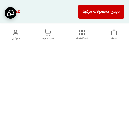
ناموجود
دیدن محصولات مرتبط
خانه
دسته‌بندی
سبد خرید
پروفایل
دسترسی سریع
شرایط تعویض و مرجوعی
تماس با ما
کالا
درباره ما
کد تخفیفات روزانه هوجی
کالا
نحوه پیگیری سفارشات و کد
مرسولات