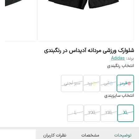
شلوارک ورزشی مردانه آدیداس در رنگبندی
برند:
Adidas
انتخاب رنگبندی
قرمز
آبی
زرد
سبز لَجنی
انتخاب سایزبندی
L
3XL
2XL
XL
توضیحات
مشخصات
نظرات کاربران