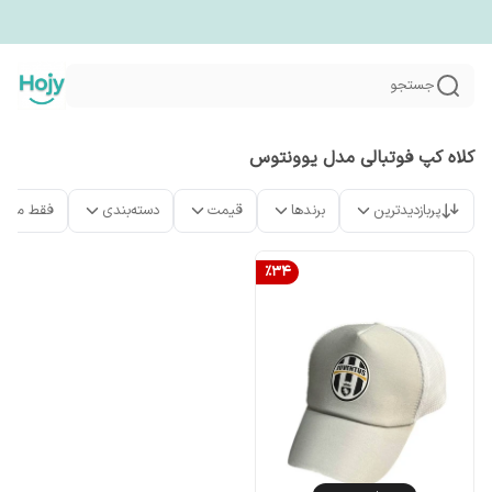
جستجو
کلاه کپ فوتبالی مدل یوونتوس
پربازدیدترین
برندها
قیمت
دسته‌بندی
فقط محص
%
34