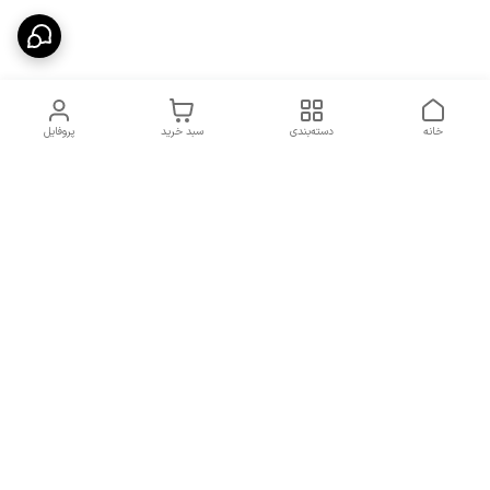
خانه
دسته‌بندی
سبد خرید
پروفایل
دسترسی سریع
شرایط تعویض و مرجوعی
تماس با ما
کالا
درباره ما
کد تخفیفات روزانه هوجی
کالا
نحوه پیگیری سفارشات و کد
مرسولات