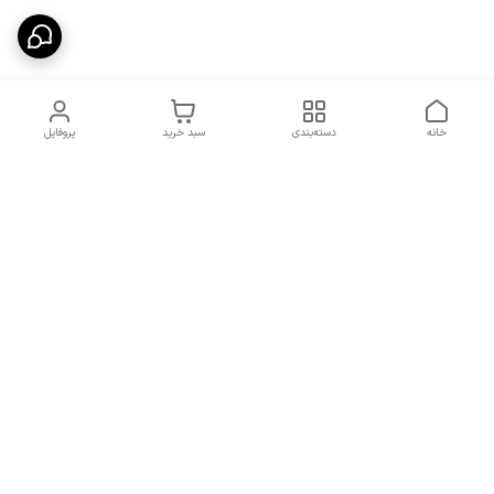
خانه
دسته‌بندی
سبد خرید
پروفایل
دسترسی سریع
شرایط تعویض و مرجوعی
تماس با ما
کالا
درباره ما
کد تخفیفات روزانه هوجی
کالا
نحوه پیگیری سفارشات و کد
مرسولات