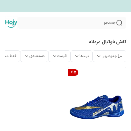
جستجو
کفش فوتبال مردانه
جدیدترین
برندها
قیمت
دسته‌بندی
فقط محصو
%
15