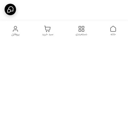
خانه
دسته‌بندی
سبد خرید
پروفایل
دسترسی سریع
شرایط تعویض و مرجوعی
تماس با ما
کالا
درباره ما
کد تخفیفات روزانه هوجی
کالا
نحوه پیگیری سفارشات و کد
مرسولات