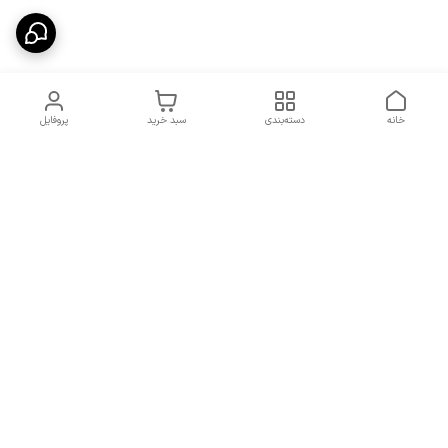
خانه
دسته‌بندی
سبد خرید
پروفایل
دسترسی سریع
شرایط تعویض و مرجوعی
تماس با ما
کالا
درباره ما
کد تخفیفات روزانه هوجی
کالا
نحوه پیگیری سفارشات و کد
مرسولات