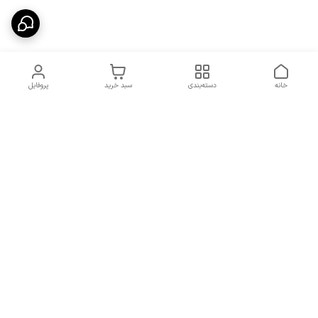
خانه
دسته‌بندی
سبد خرید
پروفایل
دسترسی سریع
شرایط تعویض و مرجوعی
تماس با ما
کالا
درباره ما
کد تخفیفات روزانه هوجی
کالا
نحوه پیگیری سفارشات و کد
مرسولات