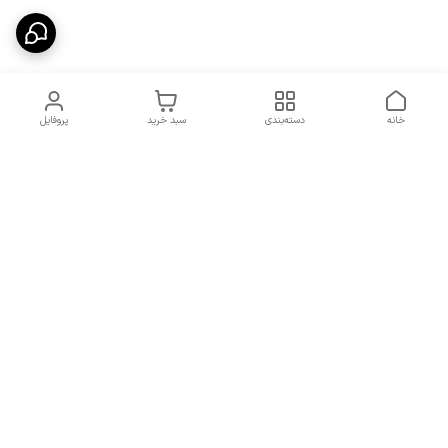
خانه
دسته‌بندی
سبد خرید
پروفایل
دسترسی سریع
شرایط تعویض و مرجوعی
تماس با ما
کالا
درباره ما
کد تخفیفات روزانه هوجی
کالا
نحوه پیگیری سفارشات و کد
مرسولات