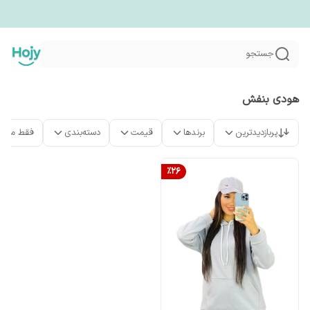
جستجو
هودی بنفش
پربازدیدترین
برندها
قیمت
دسته‌بندی
فقط محص
%
26