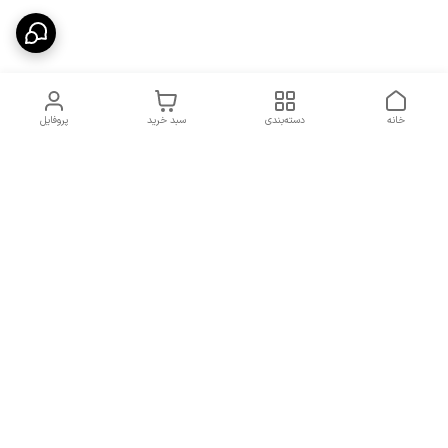
خانه
دسته‌بندی
سبد خرید
پروفایل
دسترسی سریع
شرایط تعویض و مرجوعی
تماس با ما
کالا
درباره ما
کد تخفیفات روزانه هوجی
کالا
نحوه پیگیری سفارشات و کد
مرسولات