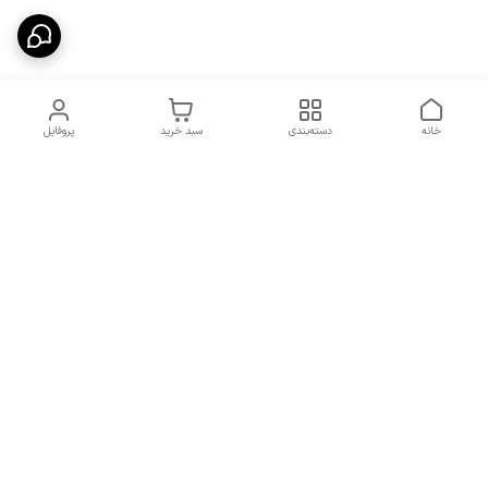
خانه
دسته‌بندی
سبد خرید
پروفایل
دسترسی سریع
شرایط تعویض و مرجوعی
تماس با ما
کالا
درباره ما
کد تخفیفات روزانه هوجی
کالا
نحوه پیگیری سفارشات و کد
مرسولات