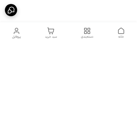
خانه
دسته‌بندی
سبد خرید
پروفایل
دسترسی سریع
شرایط تعویض و مرجوعی
تماس با ما
کالا
درباره ما
کد تخفیفات روزانه هوجی
کالا
نحوه پیگیری سفارشات و کد
مرسولات