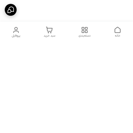
خانه
دسته‌بندی
سبد خرید
پروفایل
دسترسی سریع
شرایط تعویض و مرجوعی
تماس با ما
کالا
درباره ما
کد تخفیفات روزانه هوجی
کالا
نحوه پیگیری سفارشات و کد
مرسولات