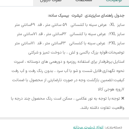
توضیحات
مشخصات
نظرات کاربران
جدول راهنمای سایزبندی تیشرت بیسیک ساده:
سایز XL: عرض سینه با کشسانی 59 سانتی متر ، قد 69سانتی متر
سایز 2XL: عرض سینه با کشسانی 62سانتی متر ، قد 71سانتی متر
سایز 3XL: عرض سینه با کشسانی 63سانتی متر ، قد 71سانتی متر
توضیحات:قواره بزرگ باکسی و لش ، با دوخت تمیز و شرکتی
استایل:پرطرفدار برای استفاده روزمره و دورهمی های دوستانه ، اسپرت
نحوه نگهداری:قابل شست و شو با آب سرد ، بدون رنگ رفت و آب رفت
کیفیت:تضمین بازگشت وجه در صورت نارضایتی از محصول با ضمانت
۷روزه هوجی کالا
❌️ توجه:با توجه به نور عکاسی ، ممکن است رنگ محصول چند درجه با
واقعیت تفاوت داشته باشد.
دسته‌بندی
:
انواع تیشرت مردانه