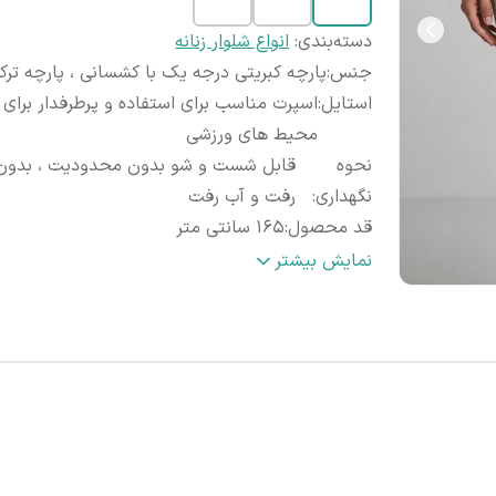
دسته‌بندی
:
انواع شلوار زنانه
جنس
:
پارچه کبریتی درجه یک با کشسانی ، پارچه تر
استایل
:
اسپرت مناسب برای استفاده و پرطرفدار برای
محیط های ورزشی
نحوه
قابل شست و شو بدون محدودیت ، بدون
نگهداری
:
رفت و آب رفت
قد محصول
:
۱۶۵ سانتی متر
ضمانت کیفیت
تضمین بازگشت وجه در صورت نارضا
نمایش بیشتر
کالا
:
از محصول
سایزبندی موجود
:
لارج تا ۲ایکس لارج